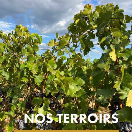
FR
|
EN
NOS TERROIRS