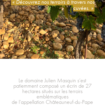
« Découvrez nos terroirs à travers nos
cuvées. »
Le domaine Julien Masquin s’est
patiemment composé un écrin de 27
hectares situés sur les terroirs
emblématiques
de l’appellation Châteauneuf-du-Pape